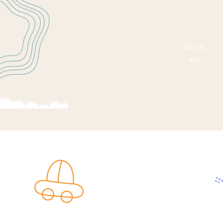
Dă clic
aici